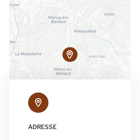
ADRESSE
Leaflet
|
Map data ©
OpenStreetMap
contributors, ©
CARTO