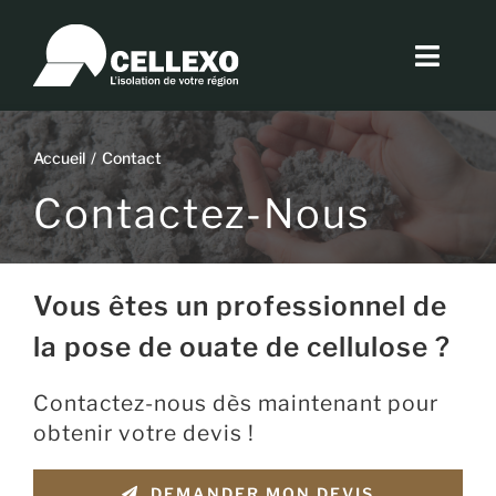
Passer
au
Toggl
contenu
Navig
Histoire
Accueil
Contact
Produit
Contactez-Nous
Réalisations
Vous êtes un professionnel de
Actus
la pose de ouate de cellulose ?
Offre Rossel
Contactez-nous dès maintenant pour
obtenir votre devis !
Contact
DEMANDER MON DEVIS