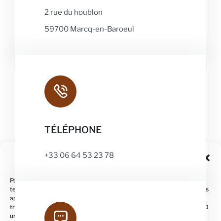
2 rue du houblon
59700 Marcq-en-Baroeul
TÉLÉPHONE
+33 06 64 53 23 78
Gérer le consentement
Pour offrir les meilleures expériences, nous utilisons des technologies
telles que les cookies pour stocker et/ou accéder aux informations des
appareils. Le fait de consentir à ces technologies nous permettra de
traiter des données telles que le comportement de navigation ou les ID
uniques sur ce site. Le fait de ne pas consentir ou de retirer son