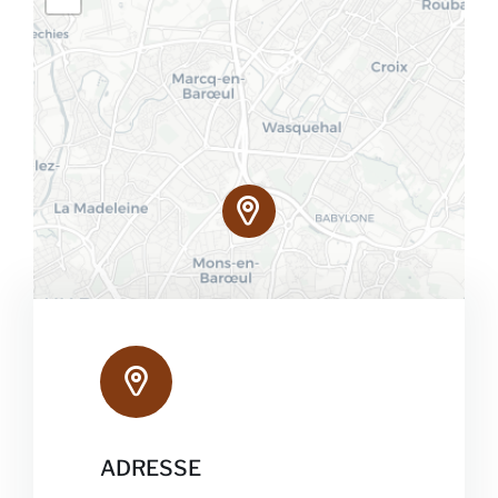
ADRESSE
Leaflet
|
Map data ©
OpenStreetMap
contributors, ©
CARTO