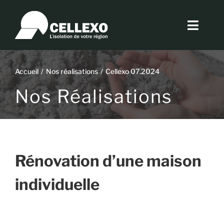
Passer
au
Toggl
contenu
Navig
Histoire
Accueil
Nos réalisations
Cellexo 07.2024
Produit
Nos Réalisations
Réalisations
Actus
Rénovation d’une maison
Offre Rossel
individuelle
Contact