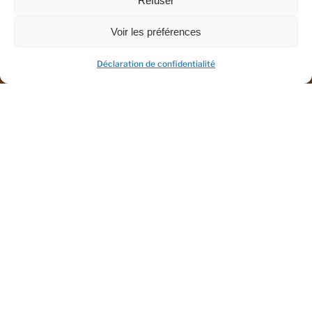
Refuser
Voir les préférences
Déclaration de confidentialité
Do You Have A Construction
Project We Can Help With?
GET A FREE QUOTE
Searsport, Maine